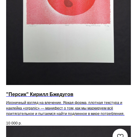
"Персик" Кирилл Бжедугов
Ироничный взгляд на влечение. Яркая форма, плотная текстура и
наклейка «organic» — манифест о том, как мы маркируем всё
притягательное и пытаемся найти подлинное в мире потребления.
10 000
р.