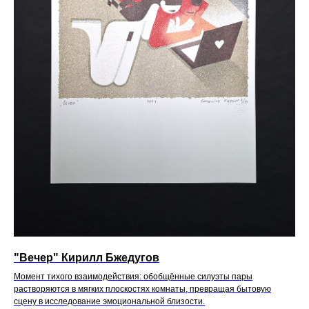
"Вечер" Кирилл Бжедугов
Момент тихого взаимодействия: обобщённые силуэты пары
растворяются в мягких плоскостях комнаты, превращая бытовую
сцену в исследование эмоциональной близости.