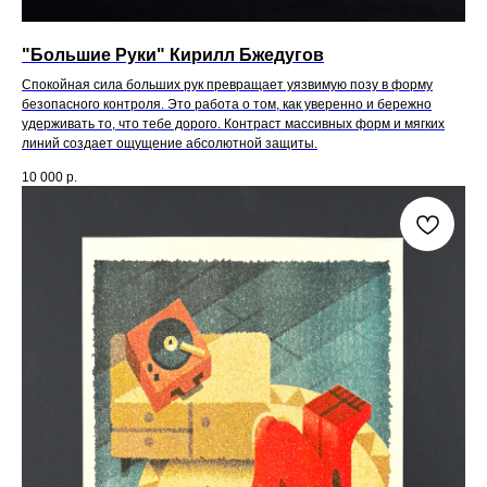
"Большие Руки" Кирилл Бжедугов
Спокойная сила больших рук превращает уязвимую позу в форму
безопасного контроля. Это работа о том, как уверенно и бережно
удерживать то, что тебе дорого. Контраст массивных форм и мягких
линий создает ощущение абсолютной защиты.
10 000
р.