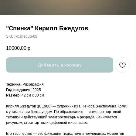
"Спинка" Кирилл Бжедугов
SKU:
kbzhedug-09
10000,00
р.
Добавить в корзину
Техника:
Ризография
Год создания:
2025
Размер:
42 см х 30 см
Кирилл Бжедугов (р. 1988) — художник из г. Печора (Республика Коми)
с уникальным бэкграундом. По образованию — инженер портовой
техники и действующий электрослесарь 4 разряда. Занимается
рисунком, стрит-артом и цифровой живописью.
Его творчество — это фиксация тихих, почти неуловимых моментов