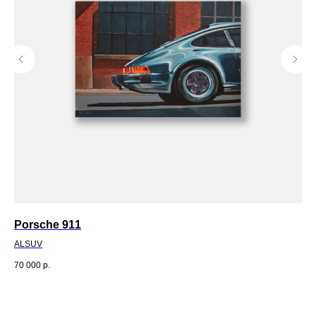
Porsche 911
«Т
ALSUV
Оль
70 000
р.
35 