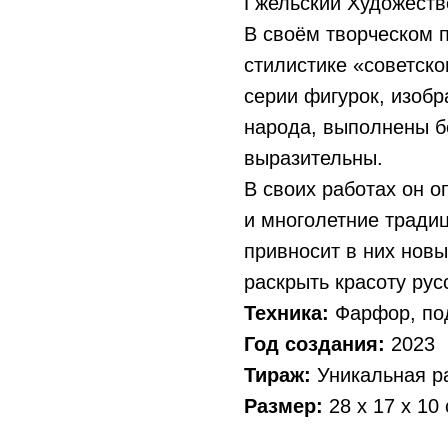
Гжельский Художеств
В своём творческом 
стилистике «советско
серии фигурок, изоб
народа, выполнены б
выразительны.
В своих работах он о
и многолетние традиц
привносит в них новы
раскрыть красоту русс
Техника:
Фарфор, по
Год создания:
2023
Тираж:
Уникальная р
Размер:
28 x 17 x 10