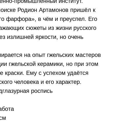
енно-промышленный институт.
поиске Родион Артамонов пришёл к
го фарфора», в чём и преуспел. Его
ражающих сюжеты из жизни русского
ез излишней яркости, но очень
пирается на опыт гжельских мастеров
ии гжельской керамики, но при этом
е краски. Ему с успехом удаётся
кого человека и его характер.
дглазурная роспись
абота
 см