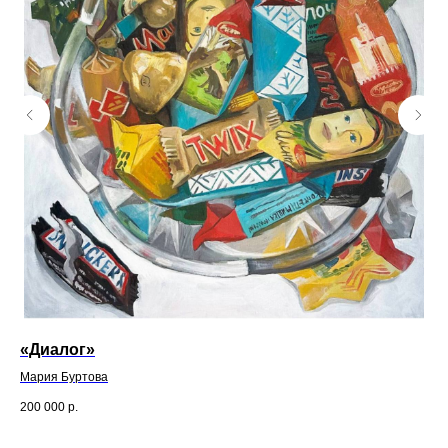
«Диалог»
Вс
Мария Буртова
N8
200 000
р.
190