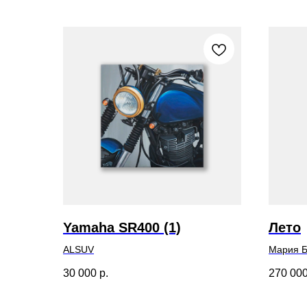
Yamaha SR400 (1)
Лето
ALSUV
Мария Б
30 000
р.
270 00