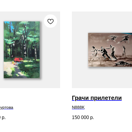
Грачи прилетели
уртова
N888K
0
р.
150 000
р.