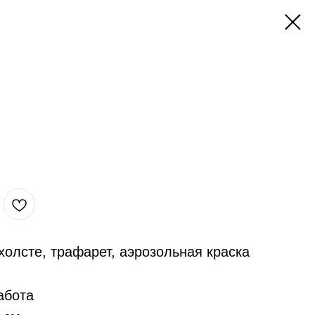
холсте, трафарет, аэрозольная краска
абота