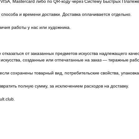
 VISA, Mastercard либо по QR-коду через Систему Быстрых Платеже
способа и времени доставки. Доставка оплачивается отдельно.
личия работы у нас или художника.
е отказаться от заказанных предметов искусства надлежащего каче
искусства, созданные или отпечатанные на заказ — тиражные рабо
если сохранены товарный вид, потребительские свойства, упаковк
звратить полную сумму, за исключением расходов на доставку.
t.club.