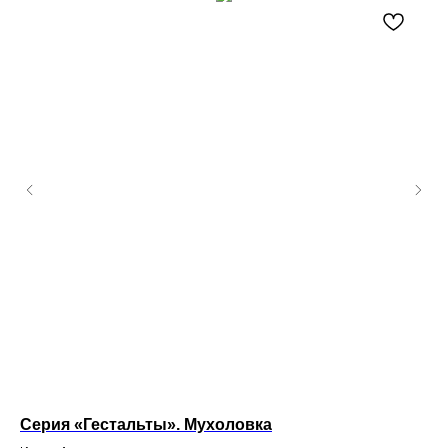
Серия «Гестальты». Мухоловка
Пр