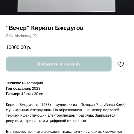
"Вечер" Кирилл Бжедугов
SKU:
kbzhedug-02
10000,00
р.
Добавить в корзину
Техника:
Ризография
Год создания:
2023
Размер:
42 см х 30 см
Кирилл Бжедугов (р. 1988) — художник из г. Печора (Республика Коми)
с уникальным бэкграундом. По образованию — инженер портовой
техники и действующий электрослесарь 4 разряда. Занимается
рисунком, стрит-артом и цифровой живописью.
Его творчество — это фиксация тихих, почти неуловимых моментов