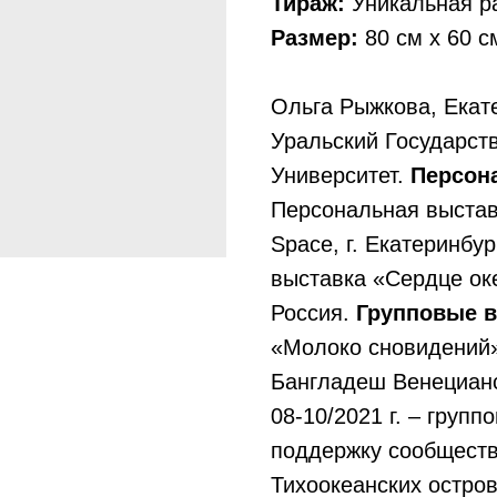
Тираж:
Уникальная р
Размер:
80 см х 60 с
Ольга Рыжкова, Екате
Уральский Государст
Университет.
Персон
Персональная выстав
Space, г. Екатеринбур
выставка «Сердце оке
Россия.
Групповые 
«Молоко сновидений
Бангладеш Венецианск
08-10/2021 г. – груп
поддержку сообществ
Тихоокеанских остров