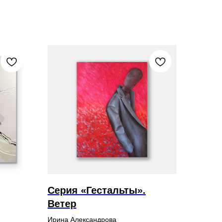
Серия «Гестальты».
Ветер
Ирина Александрова