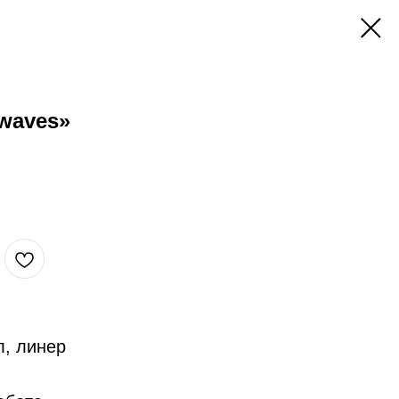
 waves»
л, линер